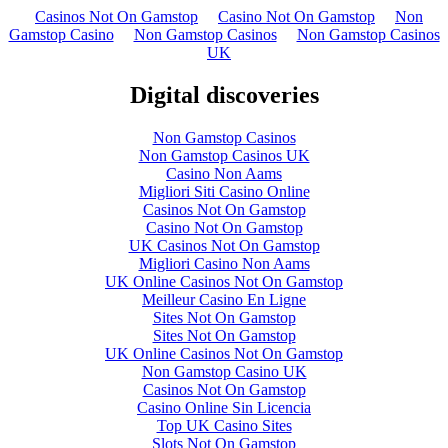
Casinos Not On Gamstop
Casino Not On Gamstop
Non
Gamstop Casino
Non Gamstop Casinos
Non Gamstop Casinos
UK
Digital discoveries
Non Gamstop Casinos
Non Gamstop Casinos UK
Casino Non Aams
Migliori Siti Casino Online
Casinos Not On Gamstop
Casino Not On Gamstop
UK Casinos Not On Gamstop
Migliori Casino Non Aams
UK Online Casinos Not On Gamstop
Meilleur Casino En Ligne
Sites Not On Gamstop
Sites Not On Gamstop
UK Online Casinos Not On Gamstop
Non Gamstop Casino UK
Casinos Not On Gamstop
Casino Online Sin Licencia
Top UK Casino Sites
Slots Not On Gamstop